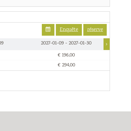
Enquête
réserve
09
2027-01-09 - 2027-01-30
2
€ 196,00
€ 294,00