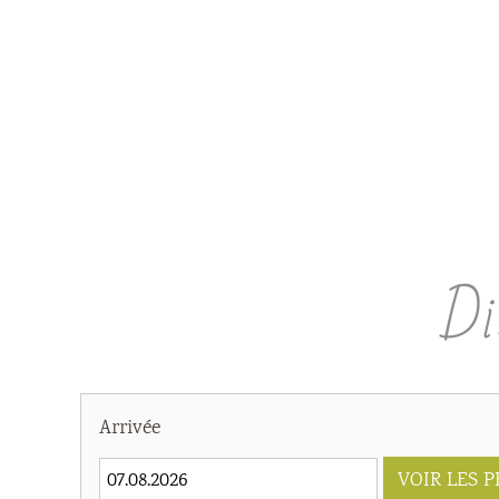
Di
Arrivée
VOIR LES P