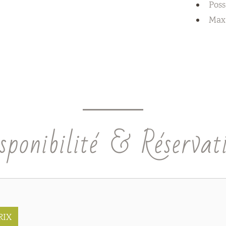
Poss
Max 
sponibilité & Réservat
RIX