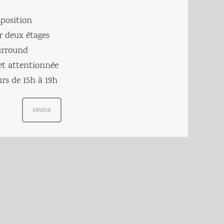
sposition
r deux étages
urround
et attentionnée
urs de 15h à 19h
sauna