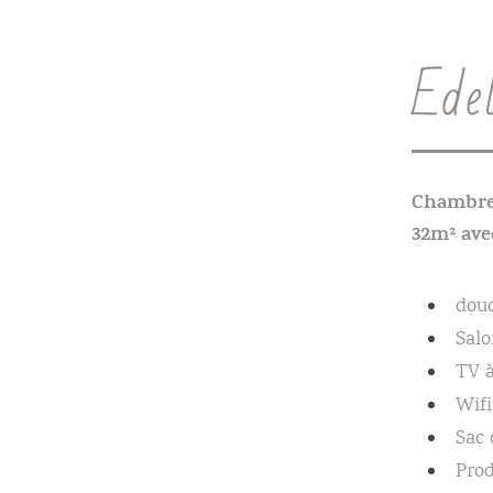
Ede
Chambre
32m² ave
douc
Salo
TV 
Wifi
Sac 
Prod