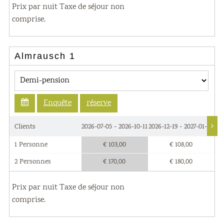
Prix par nuit Taxe de séjour non
comprise.
Almrausch 1
Enquête
réserve
Clients
2026-07-05 - 2026-10-11
2026-12-19 - 2027-01-09
202
1 Personne
€ 103,00
€ 108,00
2 Personnes
€ 170,00
€ 180,00
Prix par nuit Taxe de séjour non
comprise.